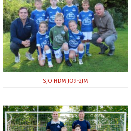
SJO HDM JO9-2JM