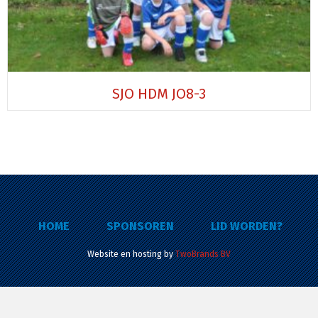
SJO HDM JO8-3
HOME
SPONSOREN
LID WORDEN?
Website en hosting by
TwoBrands BV