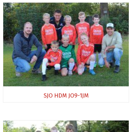
SJO HDM JO9-1JM