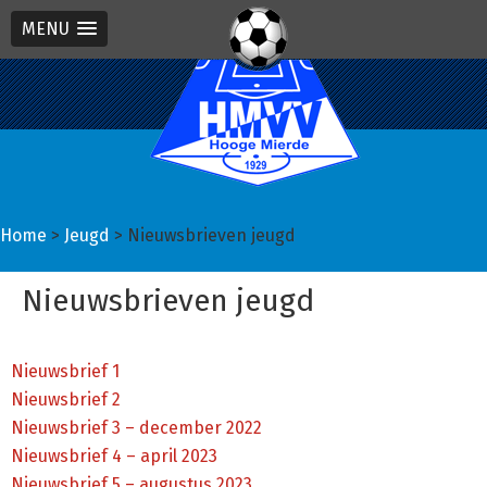
MENU
Spring
Door
Spring
naar
naar
naar
de
de
de
hoofdnavigatie
hoofd
eerste
inhoud
sidebar
Home
>
Jeugd
> Nieuwsbrieven jeugd
Nieuwsbrieven jeugd
Nieuwsbrief 1
Nieuwsbrief 2
Nieuwsbrief 3 – december 2022
Nieuwsbrief 4 – april 2023
Nieuwsbrief 5 – augustus 2023