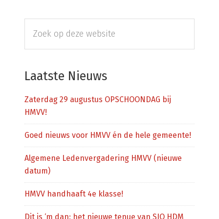
Primaire
Zoek
Sidebar
op
deze
website
Laatste Nieuws
Zaterdag 29 augustus OPSCHOONDAG bij
HMVV!
Goed nieuws voor HMVV én de hele gemeente!
Algemene Ledenvergadering HMVV (nieuwe
datum)
HMVV handhaaft 4e klasse!
Dit is ‘m dan: het nieuwe tenue van SJO HDM