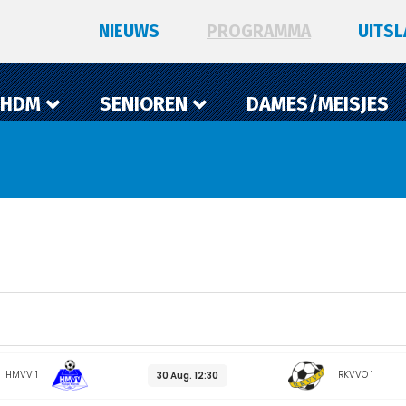
NIEUWS
PROGRAMMA
UITS
 HDM
SENIOREN
DAMES/MEISJES
HMVV 1
RKVVO 1
30 Aug. 12:30