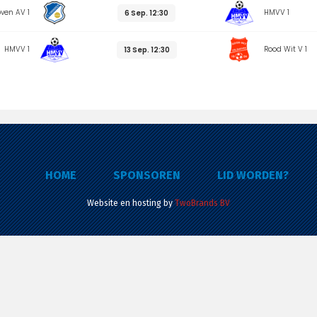
ven AV 1
HMVV 1
6 Sep. 12:30
HMVV 1
Rood Wit V 1
13 Sep. 12:30
HOME
SPONSOREN
LID WORDEN?
Website en hosting by
TwoBrands BV