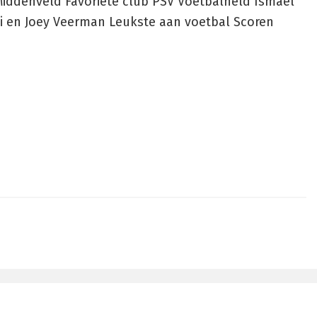
 Middenveld Favoriete club PSV Voetbalheld Ismael
pi en Joey Veerman Leukste aan voetbal Scoren