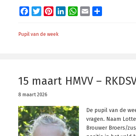
Facebook
Twitter
Pinterest
LinkedIn
WhatsApp
Email
Delen
Pupil van de week
15 maart HMVV – RKDSV
8 maart 2026
De pupil van de wee
vragen. Naam Lotte
Brouwer Broers/zus