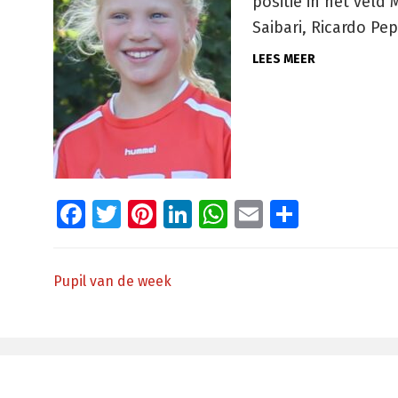
positie in het veld
Saibari, Ricardo Pe
LEES MEER
Facebook
Twitter
Pinterest
LinkedIn
WhatsApp
Email
Delen
Pupil van de week