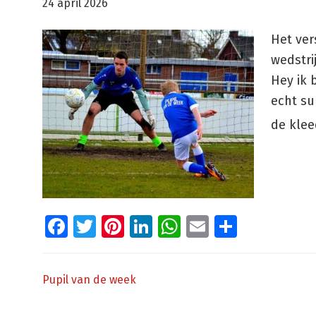
24 april 2026
Het ver
wedstri
Hey ik 
echt su
de klee
Facebook
Twitter
Pinterest
LinkedIn
WhatsApp
Email
Delen
Pupil van de week