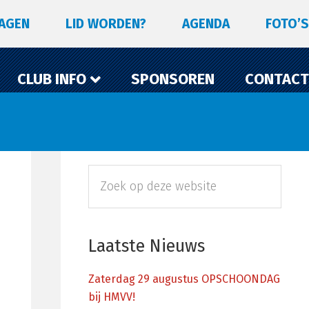
LAGEN
LID WORDEN?
AGENDA
FOTO’S
CLUB INFO
SPONSOREN
CONTACT
Primaire
Zoek
Sidebar
op
deze
website
Laatste Nieuws
Zaterdag 29 augustus OPSCHOONDAG
bij HMVV!