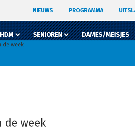
NIEUWS
PROGRAMMA
UITS
 HDM
SENIOREN
DAMES/MEISJES
n de week
an de week