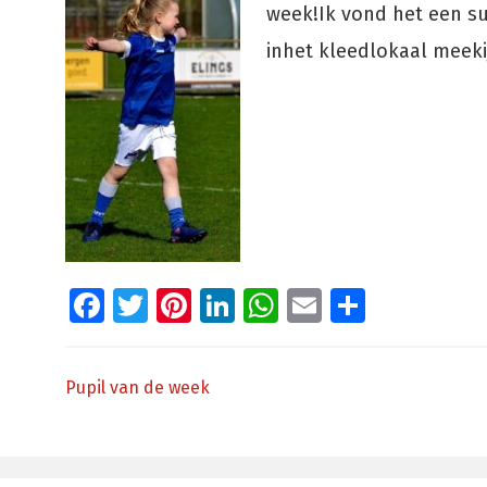
week!Ik vond het een s
inhet kleedlokaal meeki
Facebook
Twitter
Pinterest
LinkedIn
WhatsApp
Email
Delen
Pupil van de week