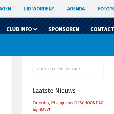
LAGEN
LID WORDEN?
AGENDA
FOTO’S
CLUB INFO
SPONSOREN
CONTACT
Primaire
Zoek
Sidebar
op
deze
website
Laatste Nieuws
Zaterdag 29 augustus OPSCHOONDAG
bij HMVV!