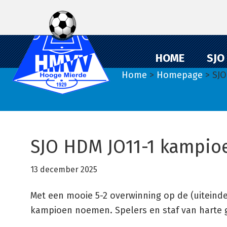
Spring
Door
Spring
naar
naar
naar
de
de
de
hoofdnavigatie
hoofd
eerste
HOME
SJO
inhoud
sidebar
Home
>
Homepage
> SJO
SJO HDM JO11-1 kampio
13 december 2025
Met een mooie 5-2 overwinning op de (uiteind
kampioen noemen. Spelers en staf van harte ge