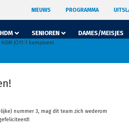
NIEUWS
PROGRAMMA
UITS
 HDM
SENIOREN
DAMES/MEISJES
 HDM JO11-1 kampioen!
en!
elijke) nummer 3, mag dit team zich wederom
feliciteerd!