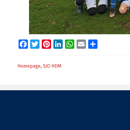
Facebook
Twitter
Pinterest
LinkedIn
WhatsApp
Email
Delen
Homepage
,
SJO HDM