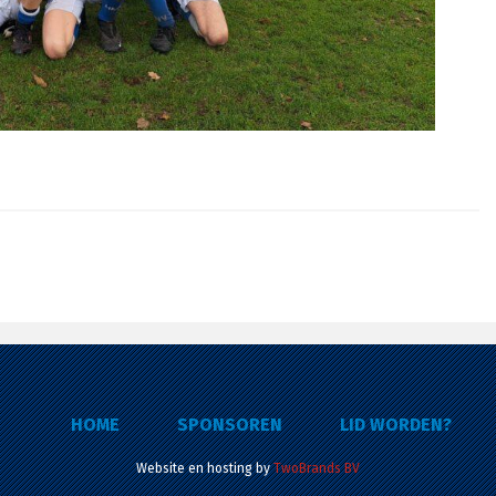
HOME
SPONSOREN
LID WORDEN?
Website en hosting by
TwoBrands BV