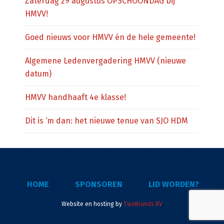
Zaterdag 29 augustus OPSCHOONDAG bij
HMVV!
Goed nieuws voor HMVV én de hele gemeente!
Algemene Ledenvergadering HMVV (nieuwe
datum)
HMVV handhaaft 4e klasse!
Dit is ‘m dan: het nieuwe tenue van SJO HDM
HOME
SPONSOREN
LID WORDEN?
Website en hosting by
TwoBrands BV