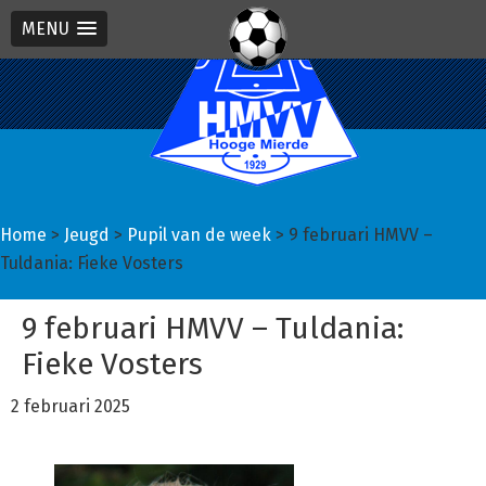
MENU
Spring
Door
Spring
naar
naar
naar
de
de
de
hoofdnavigatie
hoofd
eerste
inhoud
sidebar
Home
>
Jeugd
>
Pupil van de week
> 9 februari HMVV –
Tuldania: Fieke Vosters
9 februari HMVV – Tuldania:
Fieke Vosters
2 februari 2025