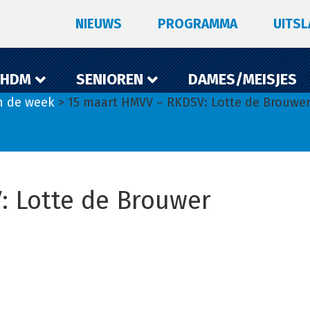
NIEUWS
PROGRAMMA
UITS
 HDM
SENIOREN
DAMES/MEISJES
n de week
> 15 maart HMVV – RKDSV: Lotte de Brouwe
: Lotte de Brouwer