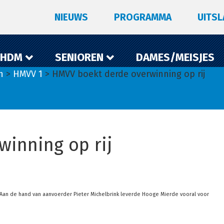
NIEUWS
PROGRAMMA
UITS
 HDM
SENIOREN
DAMES/MEISJES
n
>
HMVV 1
> HMVV boekt derde overwinning op rij
inning op rij
an de hand van aanvoerder Pieter Michelbrink leverde Hooge Mierde vooral voor