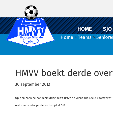
Spring
Door
Spring
naar
naar
naar
de
de
de
hoofdnavigatie
hoofd
eerste
HOME
SJO
inhoud
sidebar
Home
>
Teams
>
Seniore
HMVV boekt derde overw
30 september 2012
Op een zonnige zondagmiddag heeft HMVV de winnende reeks voortgezet. A
rust een overtuigende wedstrijd af: 1-0.