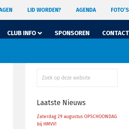
LAGEN
LID WORDEN?
AGENDA
FOTO’S
CLUB INFO
SPONSOREN
CONTACT
Primaire
Zoek
Sidebar
op
deze
website
Laatste Nieuws
Zaterdag 29 augustus OPSCHOONDAG
bij HMVV!