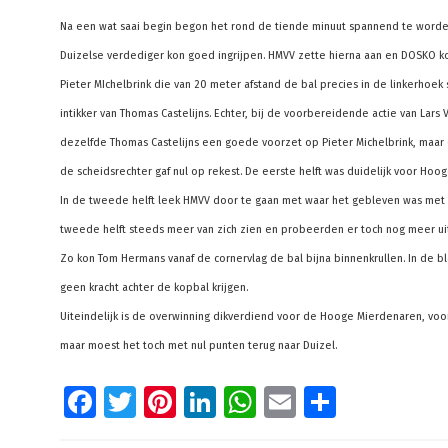
Na een wat saai begin begon het rond de tiende minuut spannend te worden
Duizelse verdediger kon goed ingrijpen. HMVV zette hierna aan en DOSKO ko
Pieter MIchelbrink die van 20 meter afstand de bal precies in de linkerhoe
intikker van Thomas Castelijns. Echter, bij de voorbereidende actie van Lars 
dezelfde Thomas Castelijns een goede voorzet op Pieter Michelbrink, maar
de scheidsrechter gaf nul op rekest. De eerste helft was duidelijk voor Ho
In de tweede helft leek HMVV door te gaan met waar het gebleven was met 
tweede helft steeds meer van zich zien en probeerden er toch nog meer uit t
Zo kon Tom Hermans vanaf de cornervlag de bal bijna binnenkrullen. In de b
geen kracht achter de kopbal krijgen.
Uiteindelijk is de overwinning dikverdiend voor de Hooge Mierdenaren, voora
maar moest het toch met nul punten terug naar Duizel.
Facebook
Twitter
Pinterest
LinkedIn
WhatsApp
Email
Delen