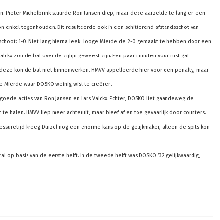
. Pieter Michelbrink stuurde Ron Jansen diep, maar deze aarzelde te lang en een
n enkel tegenhouden. Dit resulteerde ook in een schitterend afstandsschot van
k schoot: 1-0. Niet lang hierna leek Hooge Mierde de 2-0 gemaakt te hebben door een
Valckx zou de bal over de zijlijn geweest zijn. Een paar minuten voor rust gaf
 deze kon de bal niet binnenwerken. HMVV appelleerde hier voor een penalty, maar
oge Mierde waar DOSKO weinig wist te creëren.
goede acties van Ron Jansen en Lars Valckx. Echter, DOSKO liet gaandeweg de
e halen. HMVV liep meer achteruit, maar bleef af en toe gevaarlijk door counters.
lessuretijd kreeg Duizel nog een enorme kans op de gelijkmaker, alleen de spits kon
l op basis van de eerste helft. In de tweede helft was DOSKO ’32 gelijkwaardig,