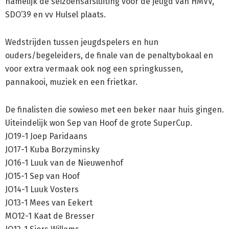
namelijk de seizoensafsluiting voor de jeugd van HMVV,
SDO’39 en vv Hulsel plaats.
Wedstrijden tussen jeugdspelers en hun
ouders/begeleiders, de finale van de penaltybokaal en
voor extra vermaak ook nog een springkussen,
pannakooi, muziek en een frietkar.
De finalisten die sowieso met een beker naar huis gingen.
Uiteindelijk won Sep van Hoof de grote SuperCup.
JO19-1 Joep Paridaans
JO17-1 Kuba Borzyminsky
JO16-1 Luuk van de Nieuwenhof
JO15-1 Sep van Hoof
JO14-1 Luuk Vosters
JO13-1 Mees van Eekert
MO12-1 Kaat de Bresser