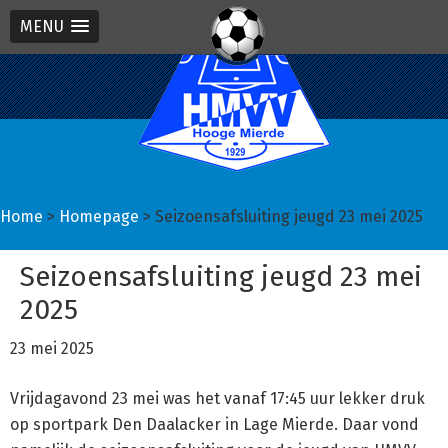
MENU
Spring
Door
Spring
naar
naar
naar
de
de
de
hoofdnavigatie
hoofd
eerste
inhoud
sidebar
Home
>
Homepage
> Seizoensafsluiting jeugd 23 mei 2025
Seizoensafsluiting jeugd 23 mei
2025
23 mei 2025
Vrijdagavond 23 mei was het vanaf 17:45 uur lekker druk
op sportpark Den Daalacker in Lage Mierde. Daar vond