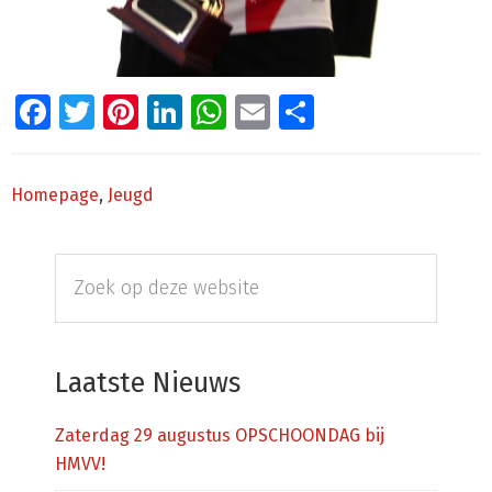
Facebook
Twitter
Pinterest
LinkedIn
WhatsApp
Email
Delen
Homepage
,
Jeugd
Primaire
Zoek
Sidebar
op
deze
website
Laatste Nieuws
Zaterdag 29 augustus OPSCHOONDAG bij
HMVV!