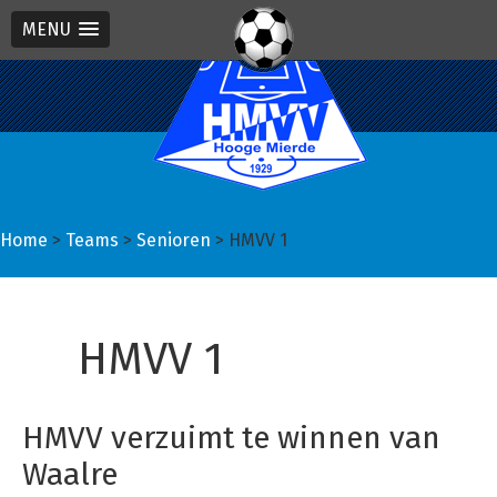
MENU
Spring
Door
Spring
naar
naar
naar
de
de
de
hoofdnavigatie
hoofd
eerste
inhoud
sidebar
Home
>
Teams
>
Senioren
> HMVV 1
HMVV 1
HMVV verzuimt te winnen van
Waalre