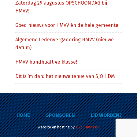
Zaterdag 29 augustus OPSCHOONDAG bij
HMVV!
Goed nieuws voor HMVV én de hele gemeente!
Algemene Ledenvergadering HMVV (nieuwe
datum)
HMVV handhaaft 4e klasse!
Dit is ‘m dan: het nieuwe tenue van SJO HDM
HOME
SPONSOREN
LID WORDEN?
Website en hosting by
TwoBrands BV