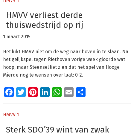
HMVV 1
HMVV verliest derde
thuiswedstrijd op rij
1 maart 2015
Het lukt HMVV niet om de weg naar boven in te slaan. Na
het gelijkspel tegen Riethoven vorige week gloorde wat
hoop, maar Steensel liet zien dat het spel van Hooge
Mierde nog te wensen over laat: 0-2.
Facebook
Twitter
Pinterest
LinkedIn
WhatsApp
Email
Delen
HMVV 1
Sterk SDO’39 wint van zwak