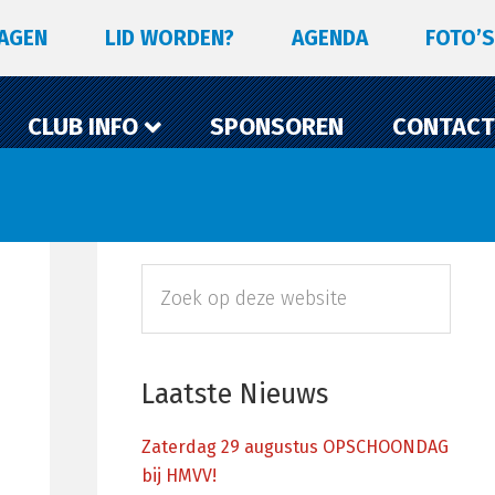
LAGEN
LID WORDEN?
AGENDA
FOTO’S
CLUB INFO
SPONSOREN
CONTACT
Primaire
Zoek
Sidebar
op
deze
website
Laatste Nieuws
Zaterdag 29 augustus OPSCHOONDAG
bij HMVV!