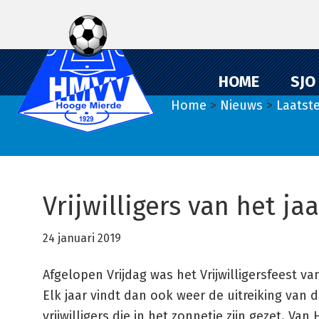
Spring
Door
Spring
naar
naar
naar
de
de
de
hoofdnavigatie
hoofd
eerste
HOME
SJO
inhoud
sidebar
Home
>
Nieuws
>
Laatst
Vrijwilligers van het jaa
24 januari 2019
Afgelopen Vrijdag was het Vrijwilligersfeest v
Elk jaar vindt dan ook weer de uitreiking van de 
vrijwilligers die in het zonnetje zijn gezet. Van