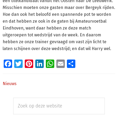
een titelkandidaat vanuit het Oosten naar De Leeuwerik.
Misschien moeten onze gasten maar over Bergeyk rijden.
Hoe dan ook het beloofd een spannende pot te worden
en dat hebben ze ook in de gaten bij Amateurvoetbal
Eindhoven, want daar hebben ze deze match
uitgeroepen tot wedstrijd van de week. En daarom
hebben ze onze trainer gevraagd om vast zijn licht te
laten schijnen over deze wedstrijd; en dat wil Harry wel.
Facebook
Twitter
Pinterest
LinkedIn
WhatsApp
Email
Delen
Nieuws
Primaire
Zoek
Sidebar
op
deze