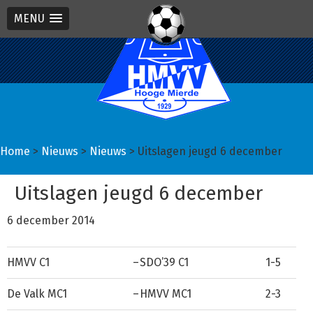
MENU
Spring
Door
Spring
naar
naar
naar
de
de
de
hoofdnavigatie
hoofd
eerste
inhoud
sidebar
Home
>
Nieuws
>
Nieuws
> Uitslagen jeugd 6 december
Uitslagen jeugd 6 december
6 december 2014
HMVV C1
–
SDO’39 C1
1-5
De Valk MC1
–
HMVV MC1
2-3