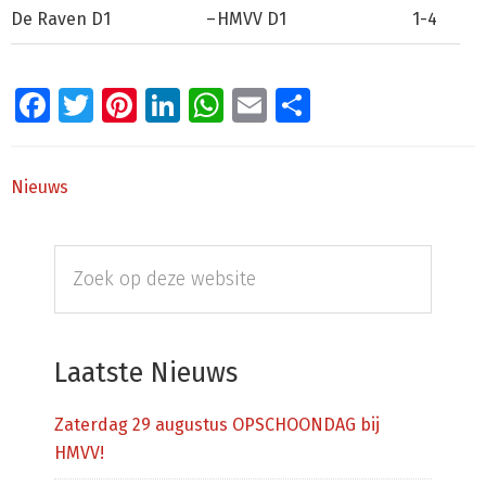
De Raven D1
–
HMVV D1
1-4
Facebook
Twitter
Pinterest
LinkedIn
WhatsApp
Email
Delen
Nieuws
Primaire
Zoek
Sidebar
op
deze
website
Laatste Nieuws
Zaterdag 29 augustus OPSCHOONDAG bij
HMVV!