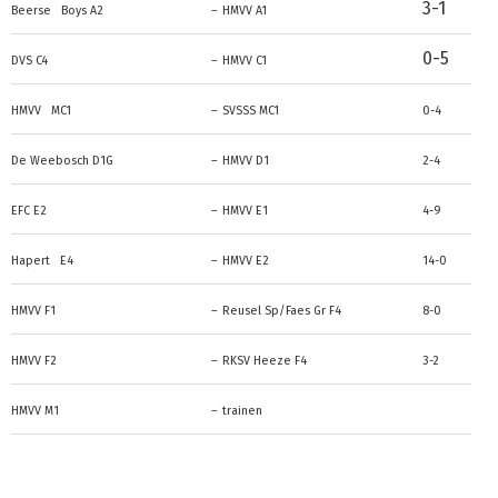
3-1
Beerse Boys A2
–
HMVV A1
0-5
DVS C4
–
HMVV C1
HMVV MC1
–
SVSSS MC1
0-4
De Weebosch D1G
–
HMVV D1
2-4
EFC E2
–
HMVV E1
4-9
Hapert E4
–
HMVV E2
14-0
HMVV F1
–
Reusel Sp/Faes Gr F4
8-0
HMVV F2
–
RKSV Heeze F4
3-2
HMVV M1
–
trainen