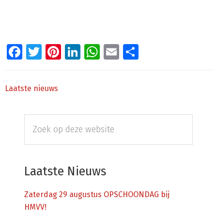
Facebook
Twitter
Pinterest
LinkedIn
WhatsApp
Email
Delen
Laatste nieuws
Primaire
Zoek
Sidebar
op
deze
website
Laatste Nieuws
Zaterdag 29 augustus OPSCHOONDAG bij
HMVV!