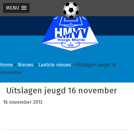
MENU
Spring
Door
Spring
naar
naar
naar
de
de
de
hoofdnavigatie
hoofd
eerste
inhoud
sidebar
Home
>
Nieuws
>
Laatste nieuws
> Uitslagen jeugd 16
november
Uitslagen jeugd 16 november
16 november 2013