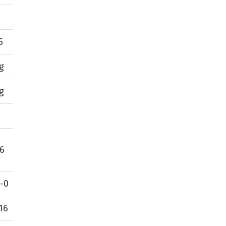
5
g
g
6
-0
16