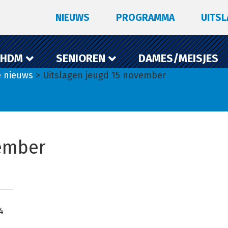
NIEUWS
PROGRAMMA
UITS
 HDM
SENIOREN
DAMES/MEISJES
e nieuws
> Uitslagen jeugd 15 november
vember
4