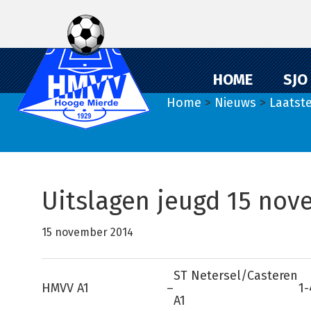
Spring
Door
Spring
naar
naar
naar
de
de
de
hoofdnavigatie
hoofd
eerste
HOME
SJO
inhoud
sidebar
Home
>
Nieuws
>
Laatst
Uitslagen jeugd 15 no
15 november 2014
ST Netersel/Casteren
HMVV A1
–
1-
A1