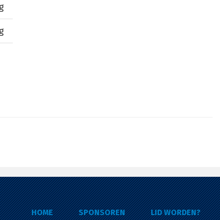
g
g
HOME
SPONSOREN
LID WORDEN?