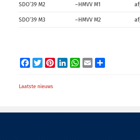
SDO’39 M2
–
HMVV M1
af
SDO’39 M3
–
HMVV M2
af
Facebook
Twitter
Pinterest
LinkedIn
WhatsApp
Email
Delen
Laatste nieuws