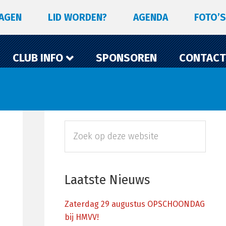
LAGEN
LID WORDEN?
AGENDA
FOTO’S
CLUB INFO
SPONSOREN
CONTACT
Primaire
Zoek
Sidebar
op
deze
website
Laatste Nieuws
Zaterdag 29 augustus OPSCHOONDAG
bij HMVV!