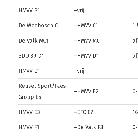
HMVV B1
–
vrij
De Weebosch C1
–
HMVV C1
1-
De Valk MC1
–
HMVV MC1
af
SDO’39 D1
–
HMVV D1
af
HMVV E1
–
vrij
Reusel Sport/Faes
–
HMVV E2
0-
Group E5
HMVV E3
–
EFC E7
16
HMVV F1
–
De Valk F3
0-