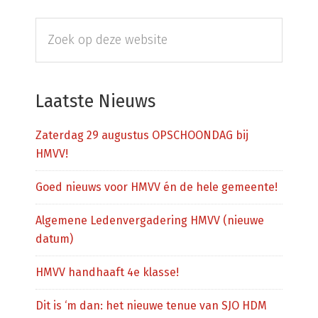
Primaire
Zoek
Sidebar
op
deze
website
Laatste Nieuws
Zaterdag 29 augustus OPSCHOONDAG bij
HMVV!
Goed nieuws voor HMVV én de hele gemeente!
Algemene Ledenvergadering HMVV (nieuwe
datum)
HMVV handhaaft 4e klasse!
Dit is ‘m dan: het nieuwe tenue van SJO HDM