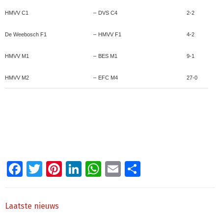
HMVV C1
–
DVS C4
2-2
De Weebosch F1
–
HMVV F1
4-2
HMVV M1
–
BES M1
9-1
HMVV M2
–
EFC M4
27-0
Facebook
Twitter
Pinterest
LinkedIn
WhatsApp
Email
Delen
Laatste nieuws