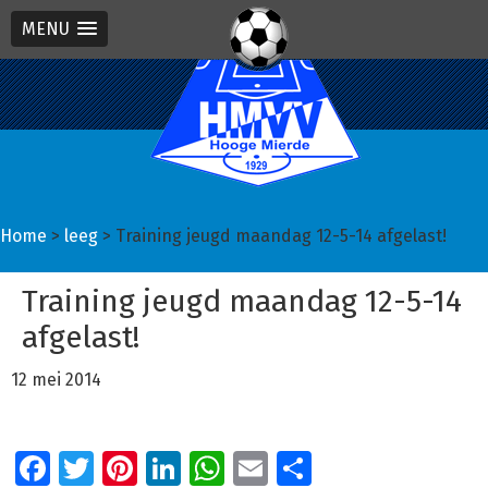
MENU
Spring
Door
Spring
naar
naar
naar
de
de
de
hoofdnavigatie
hoofd
eerste
inhoud
sidebar
Home
>
leeg
> Training jeugd maandag 12-5-14 afgelast!
Training jeugd maandag 12-5-14
afgelast!
12 mei 2014
Facebook
Twitter
Pinterest
LinkedIn
WhatsApp
Email
Delen