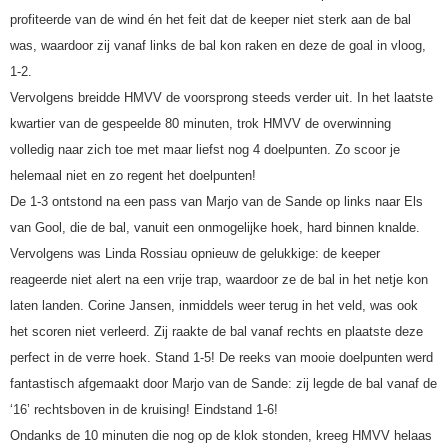
profiteerde van de wind én het feit dat de keeper niet sterk aan de bal
was, waardoor zij vanaf links de bal kon raken en deze de goal in vloog,
1-2.
Vervolgens breidde HMVV de voorsprong steeds verder uit. In het laatste
kwartier van de gespeelde 80 minuten, trok HMVV de overwinning
volledig naar zich toe met maar liefst nog 4 doelpunten. Zo scoor je
helemaal niet en zo regent het doelpunten!
De 1-3 ontstond na een pass van Marjo van de Sande op links naar Els
van Gool, die de bal, vanuit een onmogelijke hoek, hard binnen knalde.
Vervolgens was Linda Rossiau opnieuw de gelukkige: de keeper
reageerde niet alert na een vrije trap, waardoor ze de bal in het netje kon
laten landen. Corine Jansen, inmiddels weer terug in het veld, was ook
het scoren niet verleerd. Zij raakte de bal vanaf rechts en plaatste deze
perfect in de verre hoek. Stand 1-5! De reeks van mooie doelpunten werd
fantastisch afgemaakt door Marjo van de Sande: zij legde de bal vanaf de
‘16’ rechtsboven in de kruising! Eindstand 1-6!
Ondanks de 10 minuten die nog op de klok stonden, kreeg HMVV helaas