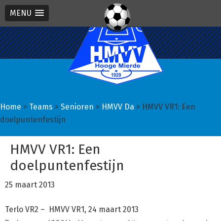
MENU
Spring
Door
Spring
naar
naar
naar
de
de
de
hoofdnavigatie
hoofd
eerste
inhoud
sidebar
Home
>
Teams
>
Senioren
>
HMVV Da
> HMVV VR1: Een
doelpuntenfestijn
HMVV VR1: Een
doelpuntenfestijn
25 maart 2013
Terlo VR2 – HMVV VR1, 24 maart 2013