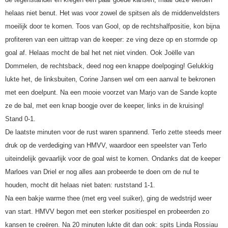
helaas niet benut. Het was voor zowel de spitsen als de middenveldsters
moeilijk door te komen. Toos van Gool, op de rechtshalfpositie, kon bijna
profiteren van een uittrap van de keeper: ze ving deze op en stormde op
goal af. Helaas mocht de bal het net niet vinden. Ook Joëlle van
Dommelen, de rechtsback, deed nog een knappe doelpoging! Gelukkig
lukte het, de linksbuiten, Corine Jansen wel om een aanval te bekronen
met een doelpunt. Na een mooie voorzet van Marjo van de Sande kopte
ze de bal, met een knap boogje over de keeper, links in de kruising!
Stand 0-1.
De laatste minuten voor de rust waren spannend. Terlo zette steeds meer
druk op de verdediging van HMVV, waardoor een speelster van Terlo
uiteindelijk gevaarlijk voor de goal wist te komen. Ondanks dat de keeper
Marloes van Driel er nog alles aan probeerde te doen om de nul te
houden, mocht dit helaas niet baten: ruststand 1-1.
Na een bakje warme thee (met erg veel suiker), ging de wedstrijd weer
van start. HMVV begon met een sterker positiespel en probeerden zo
kansen te creëren. Na 20 minuten lukte dit dan ook: spits Linda Rossiau