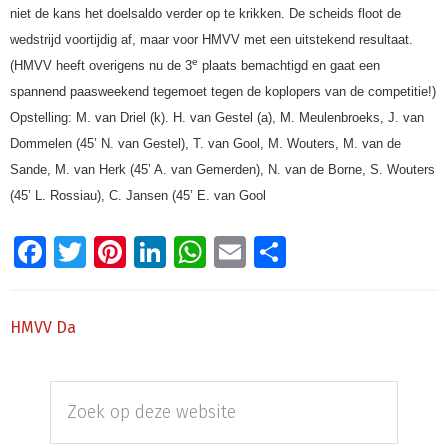
niet de kans het doelsaldo verder op te krikken. De scheids floot de
wedstrijd voortijdig af, maar voor HMVV met een uitstekend resultaat.
e
(HMVV heeft overigens nu de 3
plaats bemachtigd en gaat een
spannend paasweekend tegemoet tegen de koplopers van de competitie!)
Opstelling: M. van Driel (k). H. van Gestel (a), M. Meulenbroeks, J. van
Dommelen (45’ N. van Gestel), T. van Gool, M. Wouters, M. van de
Sande, M. van Herk (45’ A. van Gemerden), N. van de Borne, S. Wouters
(45’ L. Rossiau), C. Jansen (45’ E. van Gool
Facebook
Twitter
Pinterest
LinkedIn
WhatsApp
Email
Delen
HMVV Da
Primaire
Zoek
Sidebar
op
deze