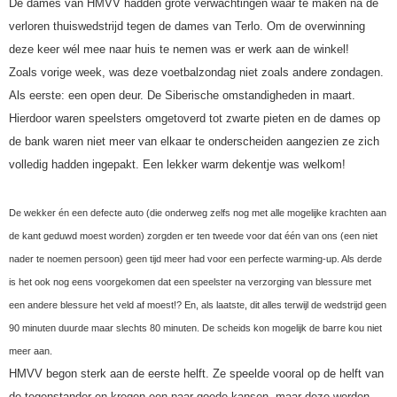
De dames van HMVV hadden grote verwachtingen waar te maken na de
verloren thuiswedstrijd tegen de dames van Terlo. Om de overwinning
deze keer wél mee naar huis te nemen was er werk aan de winkel!
Zoals vorige week, was deze voetbalzondag niet zoals andere zondagen.
Als eerste: een open deur. De Siberische omstandigheden in maart.
Hierdoor waren speelsters omgetoverd tot zwarte pieten en de dames op
de bank waren niet meer van elkaar te onderscheiden aangezien ze zich
volledig hadden ingepakt. Een lekker warm dekentje was welkom!
De wekker én een defecte auto (die onderweg zelfs nog met alle mogelijke krachten aan
de kant geduwd moest worden) zorgden er ten tweede voor dat één van ons (een niet
nader te noemen persoon) geen tijd meer had voor een perfecte warming-up. Als derde
is het ook nog eens voorgekomen dat een speelster na verzorging van blessure met
een andere blessure het veld af moest!? En, als laatste, dit alles terwijl de wedstrijd geen
90 minuten duurde maar slechts 80 minuten. De scheids kon mogelijk de barre kou niet
meer aan.
HMVV begon sterk aan de eerste helft. Ze speelde vooral op de helft van
de tegenstander en kregen een paar goede kansen, maar deze werden