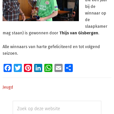
bij de
winnaar op
de
slaapkamer
mag staan) is gewonnen door
Thijs van Gisbergen
.
Alle winnaars van harte gefeliciteerd en tot volgend
seizoen.
Facebook
Twitter
Pinterest
LinkedIn
WhatsApp
Email
Delen
Jeugd
Primaire
Zoek
Sidebar
op