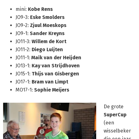
mini:
Kobe Rens
JO9-3:
Eske Smolders
JO9-2:
Zjuul Moeskops
JO9-1:
Sander Kreyns
JO11-3:
Willem de Kort
JO11-2:
Diego Luijten
JO11-1:
Maik van der Heijden
JO13-1:
Kay van Strijdhoven
JO15-1:
Thijs van Gisbergen
JO17-1:
Bram van Limpt
MO17-1:
Sophie Meijers
De grote
SuperCup
(een
wisselbeker
die een jaar