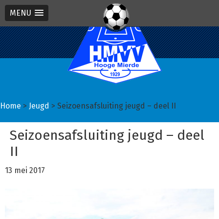
MENU
Spring
Door
Spring
naar
naar
naar
de
de
de
hoofdnavigatie
hoofd
eerste
inhoud
sidebar
Home
>
Jeugd
> Seizoensafsluiting jeugd – deel II
Seizoensafsluiting jeugd – deel
II
13 mei 2017