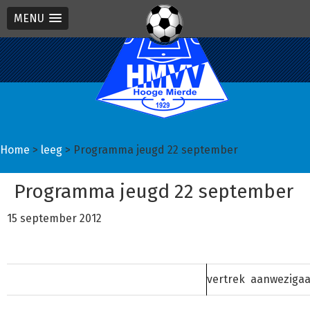
MENU
Spring
Door
Spring
naar
naar
naar
de
de
de
hoofdnavigatie
hoofd
eerste
inhoud
sidebar
Home
>
leeg
> Programma jeugd 22 september
Programma jeugd 22 september
15 september 2012
vertrek
aanwezig
a