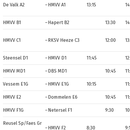
De Valk A2
–
HMVV A1
13:15
14
HMVV B1
–
Hapert B2
13:30
14
HMVV C1
–
RKSV Heeze C3
12:00
13
Steensel D1
–
HMVV D1
11:45
12
HMVV MD1
–
DBS MD1
10:45
11
Vessem E1G
–
HMVV E1G
10:15
11
HMVV E2
–
Dommelen E6
10:45
11
HMVV F1G
–
Netersel F1
9:30
10
Reusel Sp/Faes Gr
–
HMVV F2
8:30
9: