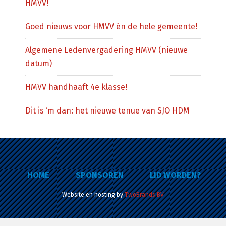
HMVV!
Goed nieuws voor HMVV én de hele gemeente!
Algemene Ledenvergadering HMVV (nieuwe
datum)
HMVV handhaaft 4e klasse!
Dit is ‘m dan: het nieuwe tenue van SJO HDM
HOME
SPONSOREN
LID WORDEN?
Website en hosting by
TwoBrands BV