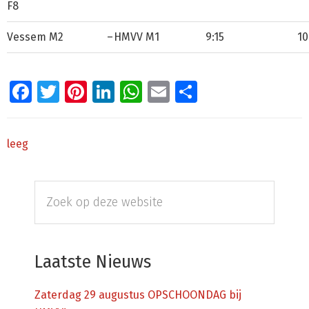
F8
Vessem M2
–
HMVV M1
9:15
10
Facebook
Twitter
Pinterest
LinkedIn
WhatsApp
Email
Delen
leeg
Primaire
Zoek
Sidebar
op
deze
website
Laatste Nieuws
Zaterdag 29 augustus OPSCHOONDAG bij