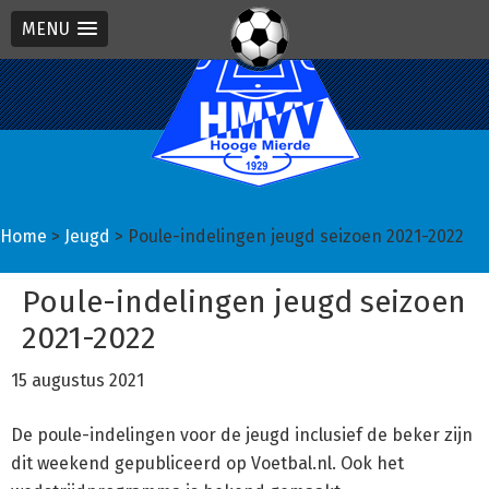
MENU
Spring
Door
Spring
naar
naar
naar
de
de
de
hoofdnavigatie
hoofd
eerste
inhoud
sidebar
Home
>
Jeugd
> Poule-indelingen jeugd seizoen 2021-2022
Poule-indelingen jeugd seizoen
2021-2022
15 augustus 2021
De poule-indelingen voor de jeugd inclusief de beker zijn
dit weekend gepubliceerd op Voetbal.nl. Ook het