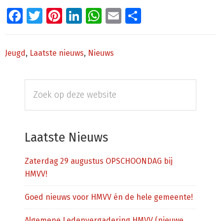
Facebook
Twitter
Pinterest
LinkedIn
WhatsApp
Email
Delen
Jeugd
,
Laatste nieuws
,
Nieuws
Primaire
Zoek
Sidebar
op
deze
website
Laatste Nieuws
Zaterdag 29 augustus OPSCHOONDAG bij
HMVV!
Goed nieuws voor HMVV én de hele gemeente!
Algemene Ledenvergadering HMVV (nieuwe