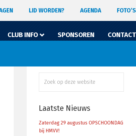
LAGEN
LID WORDEN?
AGENDA
FOTO’S
CLUB INFO
SPONSOREN
CONTACT
Primaire
Zoek
Sidebar
op
deze
website
Laatste Nieuws
Zaterdag 29 augustus OPSCHOONDAG
bij HMVV!