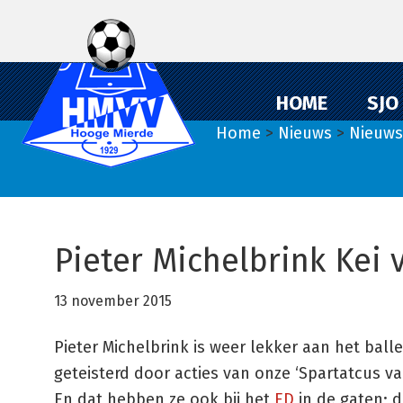
Spring
Door
Spring
naar
naar
naar
de
de
de
hoofdnavigatie
hoofd
eerste
HOME
SJO
inhoud
sidebar
Home
>
Nieuws
>
Nieuws
Pieter Michelbrink Kei
13 november 2015
Pieter Michelbrink is weer lekker aan het bal
geteisterd door acties van onze ‘Spartatcus v
En dat hebben ze ook bij het
ED
in de gaten; 