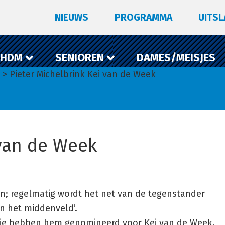
NIEUWS
PROGRAMMA
UITS
 HDM
SENIOREN
DAMES/MEISJES
> Pieter Michelbrink Kei van de Week
 van de Week
len; regelmatig wordt het net van de tegenstander
an het middenveld’.
die hebben hem genomineerd voor Kei van de Week.