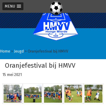
MENU
Spring
Door
Spring
naar
naar
naar
de
de
de
hoofdnavigatie
hoofd
eerste
inhoud
sidebar
Home
>
Jeugd
> Oranjefestival bij HMVV
Oranjefestival bij HMVV
15 mei 2021