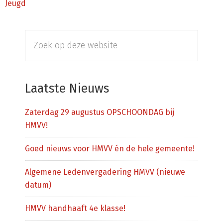
Jeugd
Primaire
Zoek
Sidebar
op
deze
website
Laatste Nieuws
Zaterdag 29 augustus OPSCHOONDAG bij
HMVV!
Goed nieuws voor HMVV én de hele gemeente!
Algemene Ledenvergadering HMVV (nieuwe
datum)
HMVV handhaaft 4e klasse!