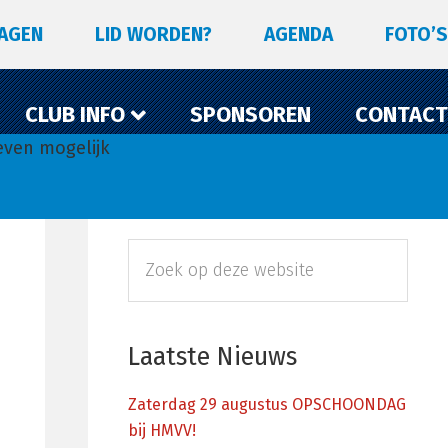
LAGEN
LID WORDEN?
AGENDA
FOTO’S
CLUB INFO
SPONSOREN
CONTACT
even mogelijk
Primaire
Zoek
Sidebar
op
deze
website
Laatste Nieuws
Zaterdag 29 augustus OPSCHOONDAG
bij HMVV!