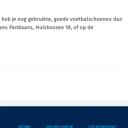
en; heb je nog gebruikte, goede voetbalschoenen dan
Frans Paridaans, Hulsbossen 18, of op de
HOME
SPONSOREN
LID WORDEN?