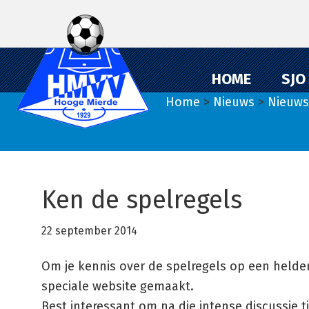
Spring
Door
Spring
naar
naar
naar
de
de
de
hoofdnavigatie
hoofd
eerste
HOME
SJO
inhoud
sidebar
Home
>
Nieuws
>
Nieuws
Ken de spelregels
22 september 2014
Om je kennis over de spelregels op een helde
speciale website gemaakt.
Best interessant om na die intense discussie t