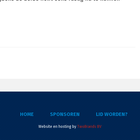
HOME
SPONSOREN
LID WORDEN?
Website en hosting by
TwoBrands BV