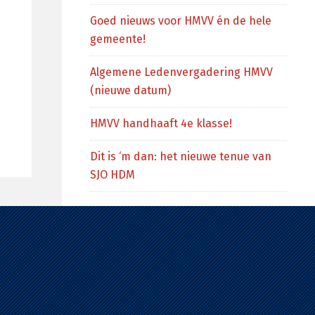
Goed nieuws voor HMVV én de hele
gemeente!
Algemene Ledenvergadering HMVV
(nieuwe datum)
HMVV handhaaft 4e klasse!
Dit is ‘m dan: het nieuwe tenue van
SJO HDM