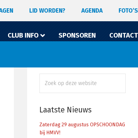
LAGEN
LID WORDEN?
AGENDA
FOTO’S
CLUB INFO
SPONSOREN
CONTACT
Primaire
Zoek
Sidebar
op
deze
website
Laatste Nieuws
Zaterdag 29 augustus OPSCHOONDAG
bij HMVV!