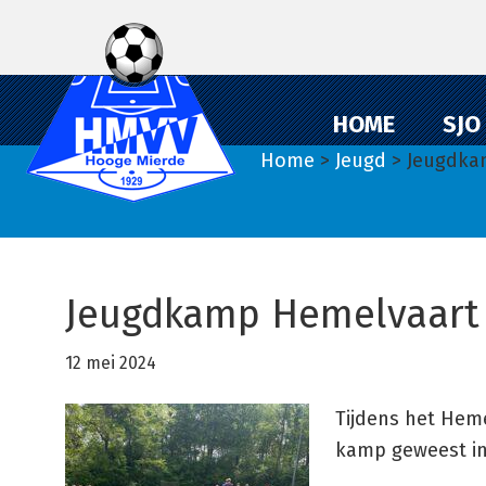
Spring
Door
Spring
naar
naar
naar
de
de
de
hoofdnavigatie
hoofd
eerste
HOME
SJO
inhoud
sidebar
Home
>
Jeugd
> Jeugdka
Jeugdkamp Hemelvaart
12 mei 2024
Tijdens het Hem
kamp geweest in