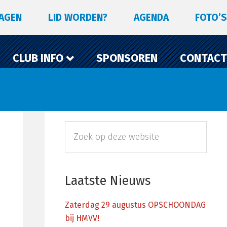
LAGEN
LID WORDEN?
AGENDA
FOTO’S
CLUB INFO
SPONSOREN
CONTACT
Primaire
Zoek
Sidebar
op
deze
website
Laatste Nieuws
Zaterdag 29 augustus OPSCHOONDAG
bij HMVV!