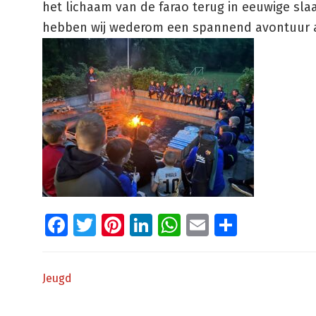
het lichaam van de farao terug in eeuwige sla
hebben wij wederom een spannend avontuur a
Facebook
Twitter
Pinterest
LinkedIn
WhatsApp
Email
Delen
Jeugd