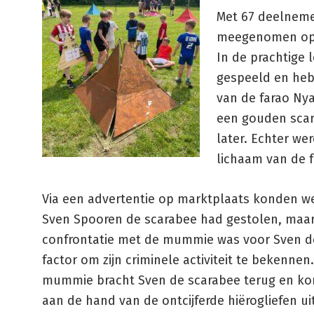
Met 67 deelneme
meegenomen op 
In de prachtige 
gespeeld en heb
van de farao Nya
een gouden scara
later. Echter we
lichaam van de 
Via een advertentie op marktplaats konden w
Sven Spooren de scarabee had gestolen, maar
confrontatie met de mummie was voor Sven 
factor om zijn criminele activiteit te bekennen
mummie bracht Sven de scarabee terug en kon
aan de hand van de ontcijferde hiërogliefen uit