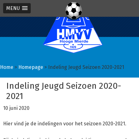
MENU
Spring
Door
Spring
naar
naar
naar
de
de
de
hoofdnavigatie
hoofd
eerste
inhoud
sidebar
Home
>
Homepage
> Indeling Jeugd Seizoen 2020-2021
Indeling Jeugd Seizoen 2020-
2021
10 juni 2020
Hier vind je de indelingen voor het seizoen 2020-2021.