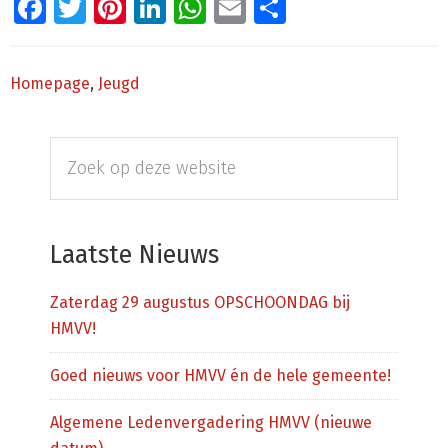
Facebook
Twitter
Pinterest
LinkedIn
WhatsApp
Email
Delen
Homepage
,
Jeugd
Primaire
Zoek
Sidebar
op
deze
website
Laatste Nieuws
Zaterdag 29 augustus OPSCHOONDAG bij
HMVV!
Goed nieuws voor HMVV én de hele gemeente!
Algemene Ledenvergadering HMVV (nieuwe