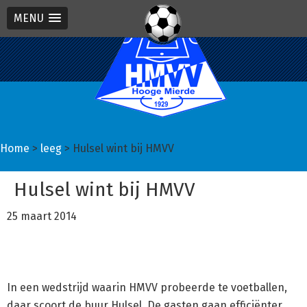
MENU
Spring
Door
Spring
naar
naar
naar
de
de
de
hoofdnavigatie
hoofd
eerste
inhoud
sidebar
Home
>
leeg
> Hulsel wint bij HMVV
Hulsel wint bij HMVV
25 maart 2014
In een wedstrijd waarin HMVV probeerde te voetballen,
daar scoort de buur Hulsel. De gasten gaan efficiënter