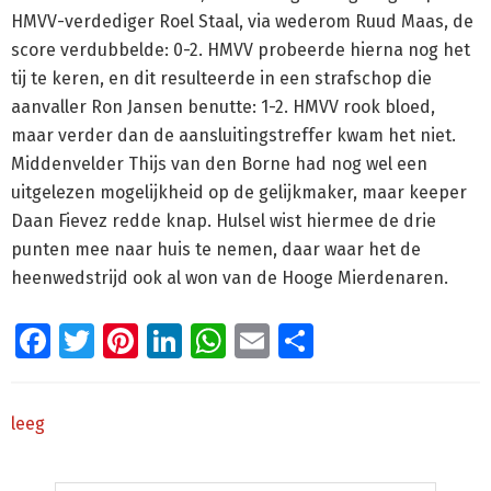
HMVV-verdediger Roel Staal, via wederom Ruud Maas, de
score verdubbelde: 0-2. HMVV probeerde hierna nog het
tij te keren, en dit resulteerde in een strafschop die
aanvaller Ron Jansen benutte: 1-2. HMVV rook bloed,
maar verder dan de aansluitingstreffer kwam het niet.
Middenvelder Thijs van den Borne had nog wel een
uitgelezen mogelijkheid op de gelijkmaker, maar keeper
Daan Fievez redde knap. Hulsel wist hiermee de drie
punten mee naar huis te nemen, daar waar het de
heenwedstrijd ook al won van de Hooge Mierdenaren.
Facebook
Twitter
Pinterest
LinkedIn
WhatsApp
Email
Delen
leeg
Primaire