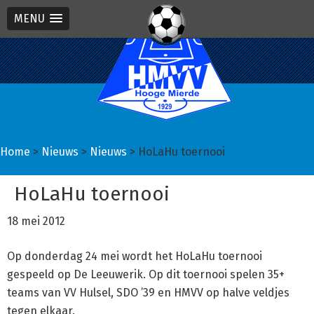
MENU
Spring
Door
Spring
naar
naar
naar
de
de
de
hoofdnavigatie
hoofd
eerste
inhoud
sidebar
Home
>
Nieuws
>
Nieuws
> HoLaHu toernooi
HoLaHu toernooi
18 mei 2012
Op donderdag 24 mei wordt het HoLaHu toernooi
gespeeld op De Leeuwerik. Op dit toernooi spelen 35+
teams van VV Hulsel, SDO ’39 en HMVV op halve veldjes
tegen elkaar.