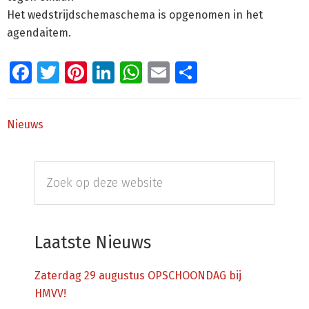
Het wedstrijdschemaschema is opgenomen in het
agendaitem.
Facebook
Twitter
Pinterest
LinkedIn
WhatsApp
Email
Delen
Nieuws
Primaire
Zoek
Sidebar
op
deze
website
Laatste Nieuws
Zaterdag 29 augustus OPSCHOONDAG bij
HMVV!