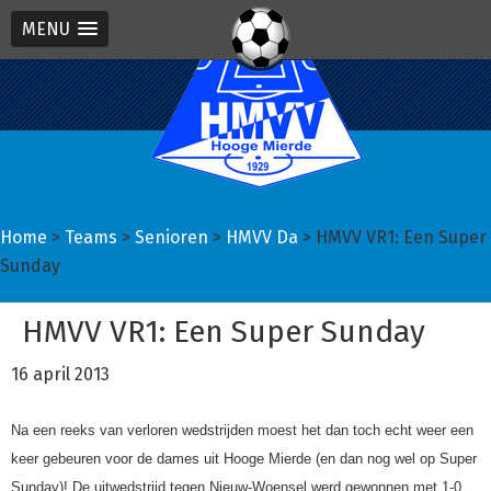
MENU
Spring
Door
Spring
naar
naar
naar
de
de
de
hoofdnavigatie
hoofd
eerste
inhoud
sidebar
Home
>
Teams
>
Senioren
>
HMVV Da
> HMVV VR1: Een Super
Sunday
HMVV VR1: Een Super Sunday
16 april 2013
Na een reeks van verloren wedstrijden moest het dan toch echt weer een
keer gebeuren voor de dames uit Hooge Mierde (en dan nog wel op Super
Sunday)! De uitwedstrijd tegen Nieuw-Woensel werd gewonnen met 1-0,