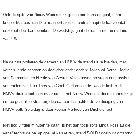
Ook de spits van Nieuw-Woensel krijgt nog een kans op goal, maar
keeper Marloes van Driel reageert alert en onderschept de bal voordat
deze het doel kan bereiken. De wedstrijd gaat de rust in met een stand
van 4-0.
Na de rust proberen de dames van HMVV de stand uit te breiden, met
verschillende schoten op doel door onder andere Jolien vd Borne, Joelle
van Dommelen en Nicole van Gestel. Vele kansen ontstaan door assists
van middenveldster Toos van Gool. Gedurende de tweede helft blijft
HMVV druk uitoefenen maar dan is het Nieuw-Woensel die een kans krijgt
om op goal af te stormen, doordat een bal achter de verdediging van
HMVV valt. Gelukkig is daar keeper Marloes van Driel die redt.
Met nog vijftien minuten te gaan, is het dan toch spits Linda Rossiau die
vanaf rechts de bal op goal af kan vuren, stand 5-0! Dit doelpunt ontstond