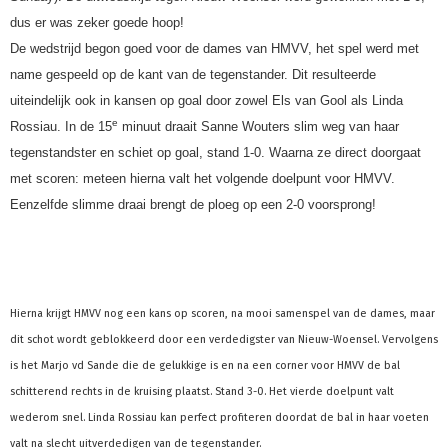
dus er was zeker goede hoop!
De wedstrijd begon goed voor de dames van HMVV, het spel werd met
name gespeeld op de kant van de tegenstander. Dit resulteerde
uiteindelijk ook in kansen op goal door zowel Els van Gool als Linda
e
Rossiau. In de 15
minuut draait Sanne Wouters slim weg van haar
tegenstandster en schiet op goal, stand 1-0. Waarna ze direct doorgaat
met scoren: meteen hierna valt het volgende doelpunt voor HMVV.
Eenzelfde slimme draai brengt de ploeg op een 2-0 voorsprong!
Hierna krijgt HMVV nog een kans op scoren, na mooi samenspel van de dames, maar
dit schot wordt geblokkeerd door een verdedigster van Nieuw-Woensel. Vervolgens
is het Marjo vd Sande die de gelukkige is en na een corner voor HMVV de bal
schitterend rechts in de kruising plaatst. Stand 3-0. Het
vierde doelpunt valt
wederom snel. Linda Rossiau kan perfect profiteren doordat de bal in haar voeten
valt na slecht uitverdedigen van de tegenstander.