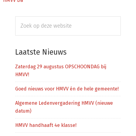
HMVV Da
Primaire
Zoek
Sidebar
op
deze
website
Laatste Nieuws
Zaterdag 29 augustus OPSCHOONDAG bij
HMVV!
Goed nieuws voor HMVV én de hele gemeente!
Algemene Ledenvergadering HMVV (nieuwe
datum)
HMVV handhaaft 4e klasse!