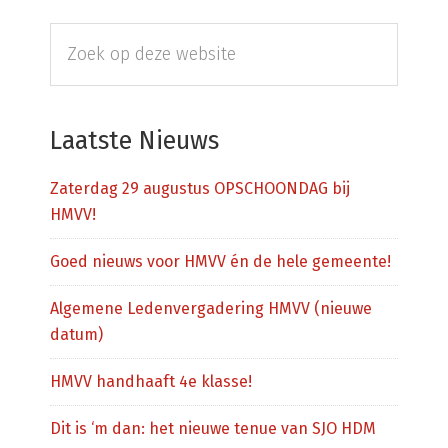
Primaire
Zoek
Sidebar
op
deze
website
Laatste Nieuws
Zaterdag 29 augustus OPSCHOONDAG bij
HMVV!
Goed nieuws voor HMVV én de hele gemeente!
Algemene Ledenvergadering HMVV (nieuwe
datum)
HMVV handhaaft 4e klasse!
Dit is ‘m dan: het nieuwe tenue van SJO HDM