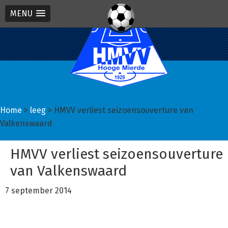
MENU
Spring
Door
Spring
naar
naar
naar
de
de
de
hoofdnavigatie
hoofd
eerste
inhoud
sidebar
Home
>
leeg
> HMVV verliest seizoensouverture van
Valkenswaard
HMVV verliest seizoensouverture
van Valkenswaard
7 september 2014