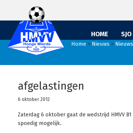
Spring
Door
Spring
naar
naar
naar
de
de
de
hoofdnavigatie
hoofd
eerste
HOME
SJO
inhoud
sidebar
Home
>
Nieuws
>
Nieuws
afgelastingen
6 oktober 2012
Zaterdag 6 oktober gaat de wedstrijd HMVV B
spoedig mogelijk.