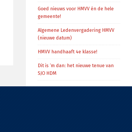
Goed nieuws voor HMVV én de hele
gemeente!
Algemene Ledenvergadering HMVV
(nieuwe datum)
HMVV handhaaft 4e klasse!
Dit is ‘m dan: het nieuwe tenue van
SJO HDM