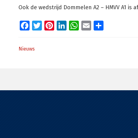
Ook de wedstrijd Dommelen A2 – HMVV A1 is af
Facebook
Twitter
Pinterest
LinkedIn
WhatsApp
Email
Delen
Nieuws