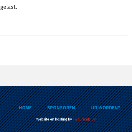
gelast.
HOME
SPONSOREN
LID WORDEN?
Website en hosting by
TwoBrands BV