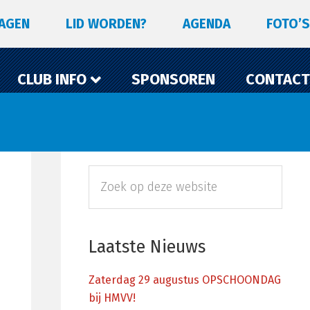
LAGEN
LID WORDEN?
AGENDA
FOTO’S
CLUB INFO
SPONSOREN
CONTACT
Primaire
Zoek
Sidebar
op
deze
website
Laatste Nieuws
Zaterdag 29 augustus OPSCHOONDAG
bij HMVV!