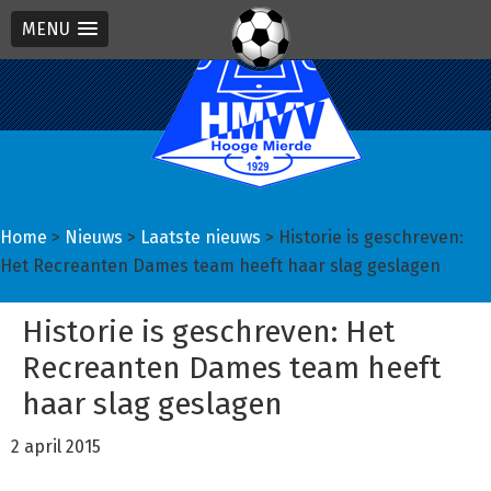
MENU
Spring
Door
Spring
naar
naar
naar
de
de
de
hoofdnavigatie
hoofd
eerste
inhoud
sidebar
Home
>
Nieuws
>
Laatste nieuws
> Historie is geschreven:
Het Recreanten Dames team heeft haar slag geslagen
Historie is geschreven: Het
Recreanten Dames team heeft
haar slag geslagen
2 april 2015