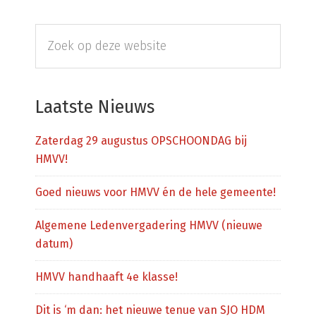
Primaire
Zoek
Sidebar
op
deze
website
Laatste Nieuws
Zaterdag 29 augustus OPSCHOONDAG bij
HMVV!
Goed nieuws voor HMVV én de hele gemeente!
Algemene Ledenvergadering HMVV (nieuwe
datum)
HMVV handhaaft 4e klasse!
Dit is ‘m dan: het nieuwe tenue van SJO HDM