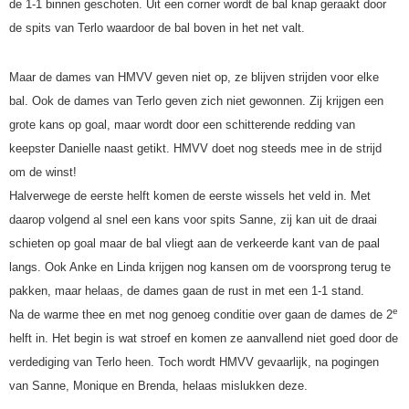
de 1-1 binnen geschoten. Uit een corner wordt de bal knap geraakt door
de spits van Terlo waardoor de bal boven in het net valt.
Maar de dames van HMVV geven niet op, ze blijven strijden voor elke
bal. Ook de dames van Terlo geven zich niet gewonnen. Zij krijgen een
grote kans op goal, maar wordt door een schitterende redding van
keepster Danielle naast getikt. HMVV doet nog steeds mee in de strijd
om de winst!
Halverwege de eerste helft komen de eerste wissels het veld in. Met
daarop volgend al snel een kans voor spits Sanne, zij kan uit de draai
schieten op goal maar de bal vliegt aan de verkeerde kant van de paal
langs. Ook Anke en Linda krijgen nog kansen om de voorsprong terug te
pakken, maar helaas, de dames gaan de rust in met een 1-1 stand.
e
Na de warme thee en met nog genoeg conditie over gaan de dames de 2
helft in. Het begin is wat stroef en komen ze aanvallend niet goed door de
verdediging van Terlo heen. Toch wordt HMVV gevaarlijk, na pogingen
van Sanne, Monique en Brenda, helaas mislukken deze.