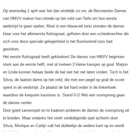
Op woensdag 1 april was het dan eindelijk zo ver, de Recreanten Dames
van HMVV maken hun intrede op het veld van Terlo om hun eerste
wedstrijd te gaan spelen. Mooi in een blauw-wit tenu stonden de dames
klaar voor het allereerste fluitsignaal, gefloten door een scheidsrechter die
zich voor deze speciale gelegenheid in het fluoriserend roze had
gestoken.
Het eerste fluitsignaal heeft geklonken! De dames van HMVV beginnen
sterk aan de eerste helft, met al meteen 2 kleine kansjes op goal. Marjon
en Linda kunnen helaas beide de bal niet het net laten vinden. Toch is het
Silvia, de laatste dame op het veld, die met een pegel op goal de score
opent in de wedstrijd. Ze plaatst de bal hard onder in de linkerhoek
waardoor de keepster kansloos is. Stand 0-1! Met een voorsprong gaan
de dames verder.
Door goed samenspel en te kaatsen proberen de dames de voorsprong uit
te breiden. Maar ondanks het sterk verdedigende spel achterin door
Silvia, Monique en Carlijn valt het dubbeltje de andere kant op en wordt