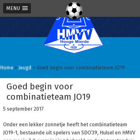
MENU
Spring
Door
Spring
naar
naar
naar
de
de
de
hoofdnavigatie
hoofd
eerste
inhoud
sidebar
Home
>
Jeugd
> Goed begin voor combinatieteam JO19
Goed begin voor
combinatieteam JO19
5 september 2017
Onder een lekker zonnetje heeft het combinatieteam
JO19-1, bestaande uit spelers van SDO’39, Hulsel en HMVV