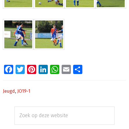
Facebook
Twitter
Pinterest
LinkedIn
WhatsApp
Email
Delen
Jeugd
,
JO19-1
Primaire
Zoek
Sidebar
op
deze