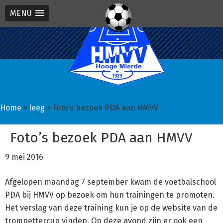
MENU
Spring
Door
Spring
naar
naar
naar
de
de
de
hoofdnavigatie
hoofd
eerste
inhoud
sidebar
Home
>
leeg
> Foto’s bezoek PDA aan HMVV
Foto’s bezoek PDA aan HMVV
9 mei 2016
Afgelopen maandag 7 september kwam de voetbalschool
PDA bij HMVV op bezoek om hun trainingen te promoten.
Het verslag van deze training kun je op de website van de
trompettercup vinden. Op deze avond zijn er ook een