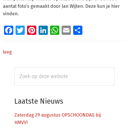
aantal foto’s gemaakt door Jan Wijten. Deze kun je hier
vinden.
Facebook
Twitter
Pinterest
LinkedIn
WhatsApp
Email
Delen
leeg
Primaire
Zoek
Sidebar
op
deze
website
Laatste Nieuws
Zaterdag 29 augustus OPSCHOONDAG bij
HMVV!