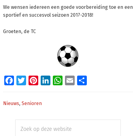
We wensen iedereen een goede voorbereiding toe en een
sportief en succesvol seizoen 2017-2018!
Groeten, de TC
Facebook
Twitter
Pinterest
LinkedIn
WhatsApp
Email
Delen
Nieuws
,
Senioren
Primaire
Zoek
Sidebar
op