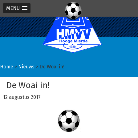
MENU
Spring
Door
Spring
naar
naar
naar
de
de
de
hoofdnavigatie
hoofd
eerste
inhoud
sidebar
Home
>
Nieuws
> De Woai in!
De Woai in!
12 augustus 2017