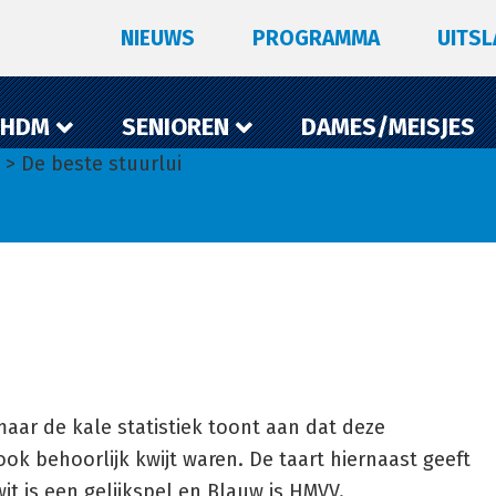
NIEUWS
PROGRAMMA
UITS
 HDM
SENIOREN
DAMES/MEISJES
> De beste stuurlui
aar de kale statistiek toont aan dat deze
k behoorlijk kwijt waren. De taart hiernaast geeft
it is een gelijkspel en Blauw is HMVV.