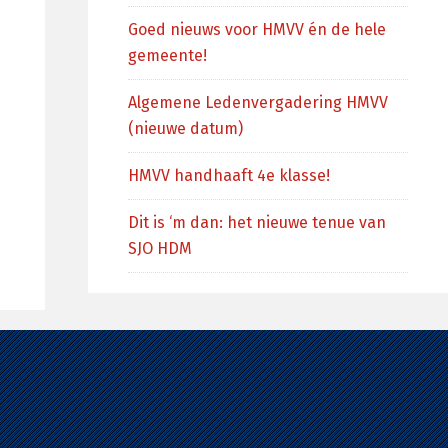
Goed nieuws voor HMVV én de hele
gemeente!
Algemene Ledenvergadering HMVV
(nieuwe datum)
HMVV handhaaft 4e klasse!
Dit is ‘m dan: het nieuwe tenue van
SJO HDM