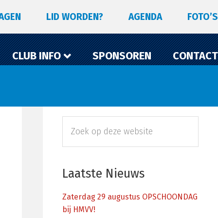
LAGEN
LID WORDEN?
AGENDA
FOTO’S
CLUB INFO
SPONSOREN
CONTACT
Primaire
Zoek
Sidebar
op
deze
website
Laatste Nieuws
Zaterdag 29 augustus OPSCHOONDAG
bij HMVV!