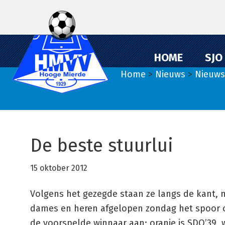
Spring
Door
Spring
naar
naar
naar
de
de
de
hoofdnavigatie
hoofd
eerste
HOME
SJO
inhoud
sidebar
Home
>
Nieuws
>
Nieuws
De beste stuurlui
15 oktober 2012
Volgens het gezegde staan ze langs de kant, m
dames en heren afgelopen zondag het spoor oo
de voorspelde winnaar aan; oranje is SDO’39, w