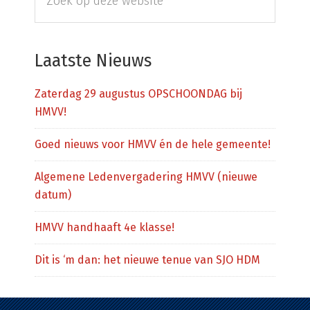
Sidebar
op
deze
website
Laatste Nieuws
Zaterdag 29 augustus OPSCHOONDAG bij
HMVV!
Goed nieuws voor HMVV én de hele gemeente!
Algemene Ledenvergadering HMVV (nieuwe
datum)
HMVV handhaaft 4e klasse!
Dit is ‘m dan: het nieuwe tenue van SJO HDM