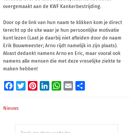
overgemaakt aan de KWF Kankerbestrijding.
Door op de link van hun naam te klikken kom je direct
terecht op de site waar je hun persoonlijke motivatie
kunt lezen (Laat je daarbij niet afleiden door de naam
Erik Bouwmeester; Arno rijdt namelijk in zijn plaats).
Alvast dedankt namens Arno en Eric, maar vooral ook
namens alle mensen die met deze vreselijke ziekte te
maken hebben!
Facebook
Twitter
Pinterest
LinkedIn
WhatsApp
Email
Delen
Nieuws
Primaire
Zoek