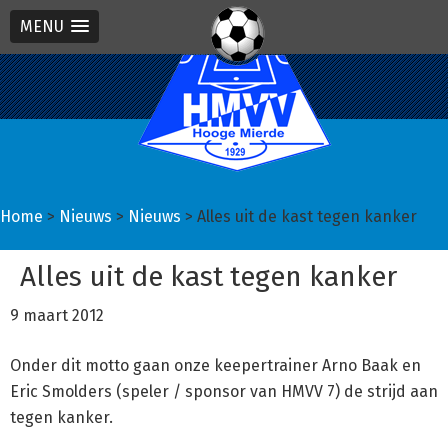
MENU
Spring
Door
Spring
naar
naar
naar
de
de
de
hoofdnavigatie
hoofd
eerste
inhoud
sidebar
Home
>
Nieuws
>
Nieuws
> Alles uit de kast tegen kanker
Alles uit de kast tegen kanker
9 maart 2012
Onder dit motto gaan onze keepertrainer Arno Baak en
Eric Smolders (speler / sponsor van HMVV 7) de strijd aan
tegen kanker.