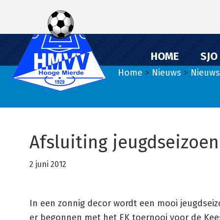
Spring
Door
Spring
naar
naar
naar
de
de
de
hoofdnavigatie
hoofd
eerste
HOME
SJO
inhoud
sidebar
Home
>
Nieuws
>
Nieuws
Afsluiting jeugdseizoen
2 juni 2012
In een zonnig decor wordt een mooi jeugdseiz
er begonnen met het EK toernooi voor de Kee