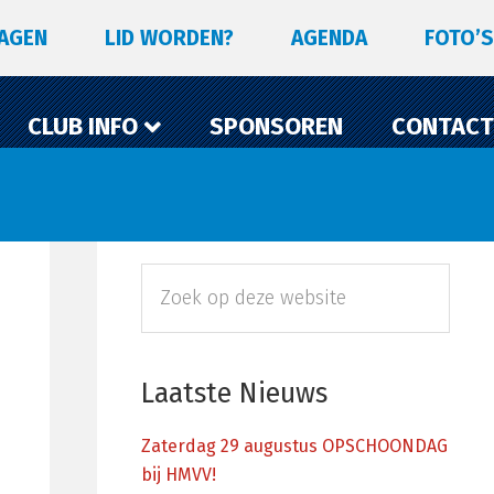
LAGEN
LID WORDEN?
AGENDA
FOTO’S
CLUB INFO
SPONSOREN
CONTACT
Primaire
Zoek
Sidebar
op
deze
website
Laatste Nieuws
Zaterdag 29 augustus OPSCHOONDAG
bij HMVV!