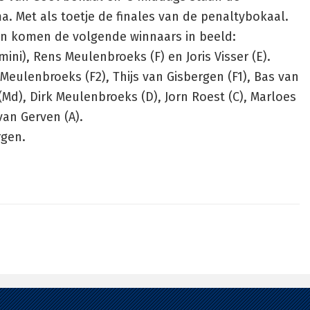
. Met als toetje de finales van de penaltybokaal.
ken komen de volgende winnaars in beeld:
ini), Rens Meulenbroeks (F) en Joris Visser (E).
Meulenbroeks (F2), Thijs van Gisbergen (F1), Bas van
(Md), Dirk Meulenbroeks (D), Jorn Roest (C), Marloes
van Gerven (A).
rgen.