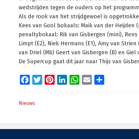
wedstrijden tegen de ouders op het programma
Als de rook van het strijdgewoel is opgetrok
Kees van Gool bokaals: Maik van der Heijden (m
penaltybokaal: Rik van Gisbergen (mini), Rens 
Limpt (E2), Niek Hermans (E1), Amy van Strien 
van Driel (Mb) Geert van Gisbergen (B) en Giel 
De Supercup gaat dit jaar naar Thijs van Gisbe
Facebook
Twitter
Pinterest
LinkedIn
WhatsApp
Email
Delen
Nieuws