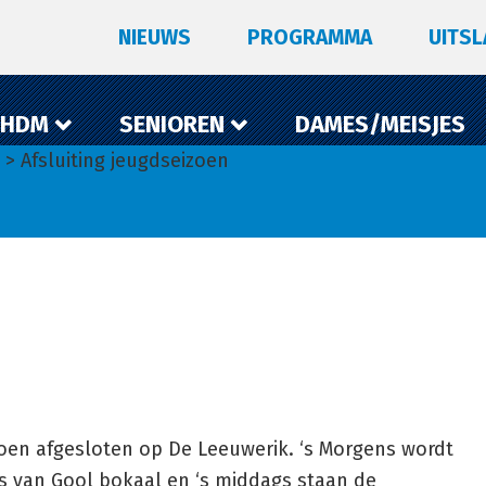
NIEUWS
PROGRAMMA
UITS
 HDM
SENIOREN
DAMES/MEISJES
> Afsluiting jeugdseizoen
oen afgesloten op De Leeuwerik. ‘s Morgens wordt
s van Gool bokaal en ‘s middags staan de