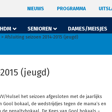
NIEUWS
PROGRAMMA
UITS
 HDM
SENIOREN
DAMES/MEISJES
> Afsluiting seizoen 2014-2015 (jeugd)
-2015 (jeugd)
V/Hulsel het seizoen afgesloten met de jaarlijks
an Gool bokaal, de wedstrijdjes tegen de mama’s en
m de penaltybokaal. De Kees van Gool bokaals –