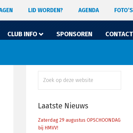
LAGEN
LID WORDEN?
AGENDA
FOTO’S
CLUB INFO
SPONSOREN
CONTACT
Primaire
Zoek
Sidebar
op
deze
website
Laatste Nieuws
Zaterdag 29 augustus OPSCHOONDAG
bij HMVV!