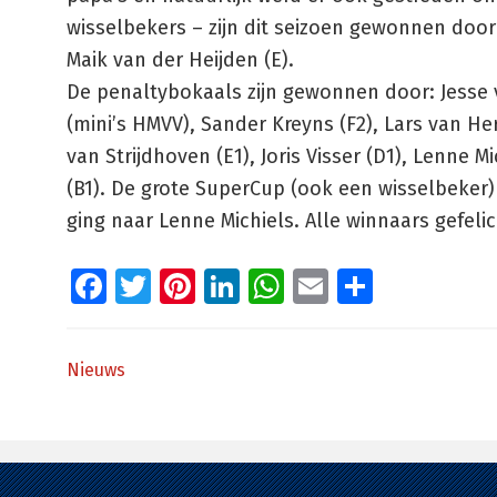
wisselbekers – zijn dit seizoen gewonnen door J
Maik van der Heijden (E).
De penaltybokaals zijn gewonnen door: Jesse v
(mini’s HMVV), Sander Kreyns (F2), Lars van Her
van Strijdhoven (E1), Joris Visser (D1), Lenne 
(B1). De grote SuperCup (ook een wisselbeker
ging naar Lenne Michiels. Alle winnaars gefelic
Facebook
Twitter
Pinterest
LinkedIn
WhatsApp
Email
Delen
Nieuws