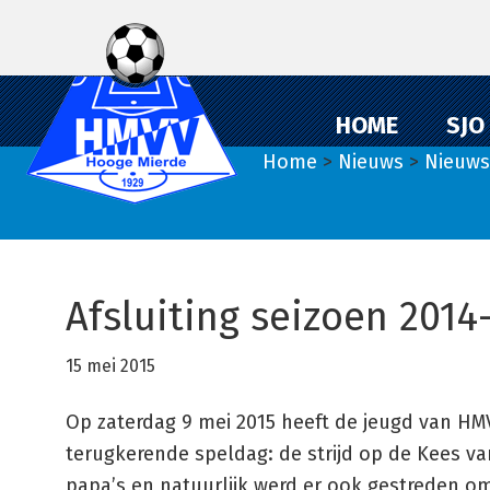
Spring
Door
Spring
naar
naar
naar
de
de
de
hoofdnavigatie
hoofd
eerste
HOME
SJO
inhoud
sidebar
Home
>
Nieuws
>
Nieuws
Afsluiting seizoen 2014
15 mei 2015
Op zaterdag 9 mei 2015 heeft de jeugd van HMV
terugkerende speldag: de strijd op de Kees v
papa’s en natuurlijk werd er ook gestreden o