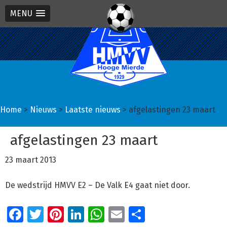
MENU
Spring
Door
Spring
naar
naar
naar
de
de
de
hoofdnavigatie
hoofd
eerste
inhoud
sidebar
Home
>
Nieuws
>
Laatste nieuws
> afgelastingen 23 maart
afgelastingen 23 maart
23 maart 2013
De wedstrijd HMVV E2 – De Valk E4 gaat niet door.
Facebook
Twitter
Pinterest
LinkedIn
WhatsApp
Email
Delen