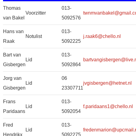
Thomas
013-
Voorzitter
twnmvanbakel@gmail.
van Bakel
5092576
Hans van
013-
Notulist
j.raak6@chello.nl
Raak
5092225
Bart van
013-
Lid
bartvangisbergen@live.
Gisbergen
5092864
Jorg van
06
Lid
jvgisbergen@hetnet.nl
Gisbergen
23307711
Frans
013-
Lid
f.paridaans1@chello.nl
Paridaans
5092054
Fred
013-
Lid
fredenmarion@upcmail.
Hendrikx
5092275