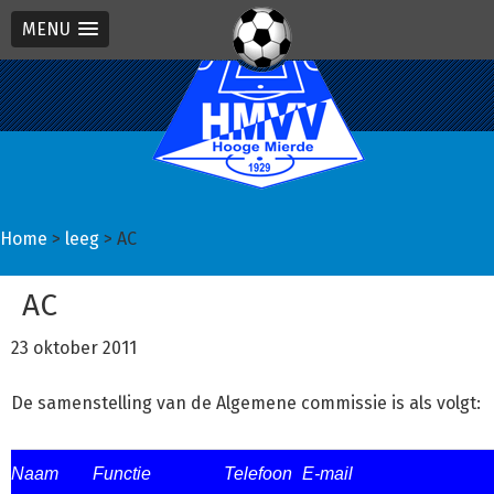
MENU
Spring
Door
Spring
naar
naar
naar
de
de
de
hoofdnavigatie
hoofd
eerste
inhoud
sidebar
Home
>
leeg
> AC
AC
23 oktober 2011
De samenstelling van de Algemene commissie is als volgt:
Naam
Functie
Telefoon
E-mail