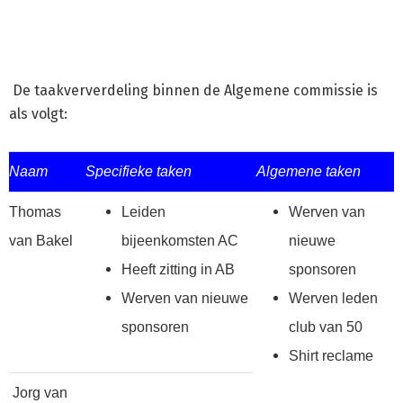
De taakververdeling binnen de Algemene commissie is
als volgt:
Naam
Specifieke taken
Algemene taken
Thomas
Leiden
Werven van
van Bakel
bijeenkomsten A
C
nieuwe
Heeft zitting in
A
B
sponsoren
Werven van nieuwe
Werven leden
sponsoren
club van 50
Shirt reclame
Jorg van