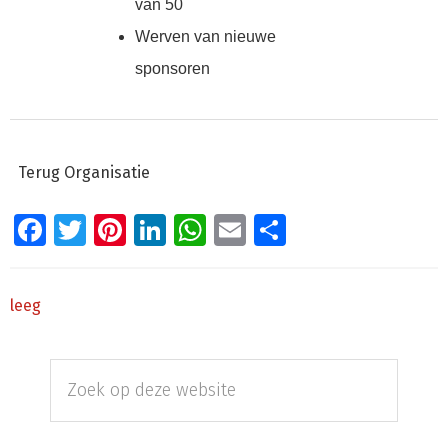
van 50
Werven van nieuwe
sponsoren
Terug Organisatie
Facebook
Twitter
Pinterest
LinkedIn
WhatsApp
Email
Delen
leeg
Primaire
Zoek
Sidebar
op
deze