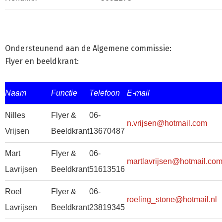
Ondersteunend aan de Algemene commissie:
Flyer en beeldkrant:
Naam
Functie
Telefoon
E-mail
Nilles
Flyer &
06-
n.vrijsen@hotmail.com
Vrijsen
Beeldkrant
13670487
Mart
Flyer &
06-
martlavrijsen@hotmail.co
Lavrijsen
Beeldkrant
51613516
Roel
Flyer &
06-
roeling_stone@hotmail.nl
Lavrijsen
Beeldkrant
23819345