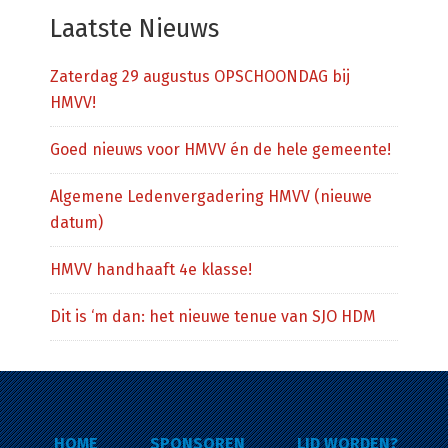
website
Laatste Nieuws
Zaterdag 29 augustus OPSCHOONDAG bij
HMVV!
Goed nieuws voor HMVV én de hele gemeente!
Algemene Ledenvergadering HMVV (nieuwe
datum)
HMVV handhaaft 4e klasse!
Dit is ‘m dan: het nieuwe tenue van SJO HDM
HOME
SPONSOREN
LID WORDEN?