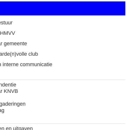
stuur
n HMVV
ar gemeente
rde(n)volle club
 interne communicatie
ndentie
ar KNVB
gaderingen
ag
n en uitgaven