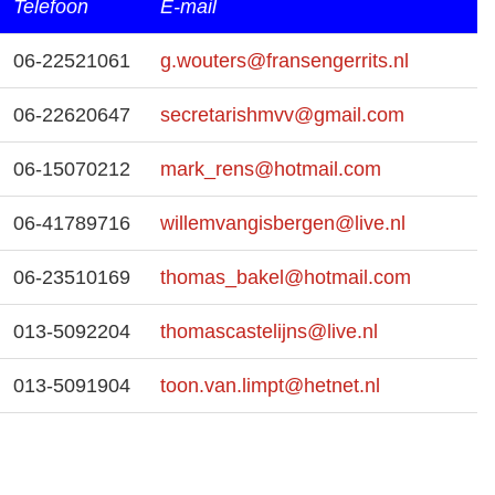
Telefoon
E-mail
06-22521061
g.wouters@fransengerrits.nl
06-22620647
secretarishmvv@gmail.com
06-15070212
mark_rens@hotmail.com
06-41789716
willemvangisbergen@live.nl
06-23510169
thomas_bakel@hotmail.com
013-5092204
thomascastelijns@live.nl
013-5091904
toon.van.limpt@hetnet.nl