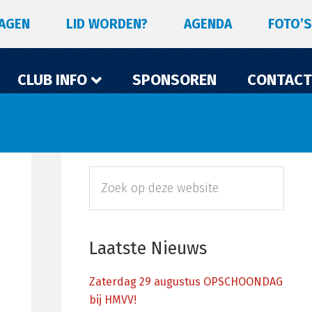
LAGEN
LID WORDEN?
AGENDA
FOTO’S
CLUB INFO
SPONSOREN
CONTACT
Primaire
Zoek
Sidebar
op
deze
website
Laatste Nieuws
Zaterdag 29 augustus OPSCHOONDAG
bij HMVV!