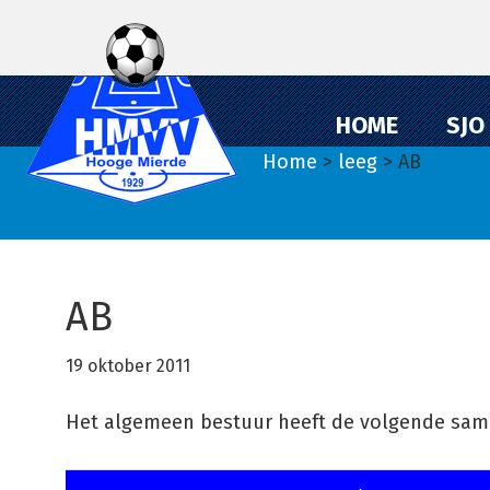
Spring
Door
Spring
naar
naar
naar
de
de
de
hoofdnavigatie
hoofd
eerste
HOME
SJO
inhoud
sidebar
Home
>
leeg
> AB
AB
19 oktober 2011
Het algemeen bestuur heeft de volgende same