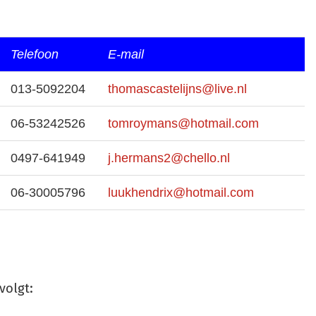
Telefoon
E-mail
013-5092204
thomascastelijns@live.nl
06-53242526
tomroymans@hotmail.com
0497-641949
j.hermans2@chello.nl
06-30005796
luukhendrix@hotmail.com
volgt: