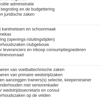
ciële administratie
begroting en de budgettering
en juridische zaken
t kantineteam en schoonmaak
inekas
ng (openings-/sluitingstijden)
derhoudszaken clubgebouw
r leveranciers en inkoop consumptiegoederen
tinevoorraad
eren van voetbaltechnische zaken
eren van primaire wedstrijdzaken
en aanzeggen trainers(s) selectie, keeperstrainer
onderhouden met seniorenkader
 wedstrijdssecretaris en consul
erhoudszaken op de velden