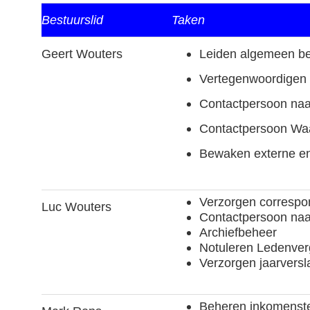
Bestuurslid
Taken
Geert Wouters
Leiden algemeen be
Vertegenwoordige
Contactpersoon na
Contactpersoon Waa
Bewaken externe en
Verzorgen correspo
Luc Wouters
Contactpersoon na
Archiefbeheer
Notuleren Ledenver
Verzorgen jaarversl
Beheren inkomenste