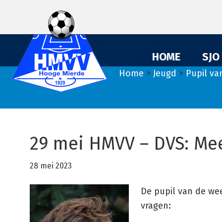
Spring
Door
Spring
naar
naar
naar
de
de
de
hoofdnavigatie
hoofd
eerste
HOME
SJO
inhoud
sidebar
Home
>
Jeugd
>
Pupil va
29 mei HMVV – DVS: Mee
28 mei 2023
De pupil van de wee
vragen: