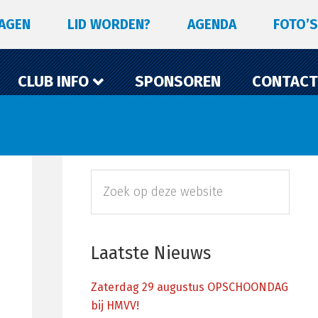
LAGEN
LID WORDEN?
AGENDA
FOTO’S
CLUB INFO
SPONSOREN
CONTACT
Primaire
Zoek
Sidebar
op
deze
website
Laatste Nieuws
Zaterdag 29 augustus OPSCHOONDAG
bij HMVV!