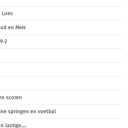
n Loes
aud en Meis
9-2
en scoren
ine springen en voetbal
en lastige….