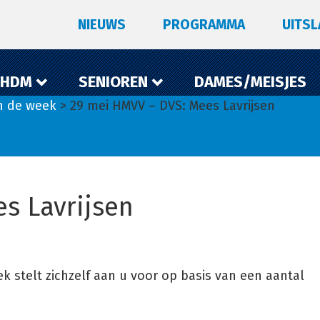
NIEUWS
PROGRAMMA
UITS
 HDM
SENIOREN
DAMES/MEISJES
n de week
> 29 mei HMVV – DVS: Mees Lavrijsen
s Lavrijsen
k stelt zichzelf aan u voor op basis van een aantal