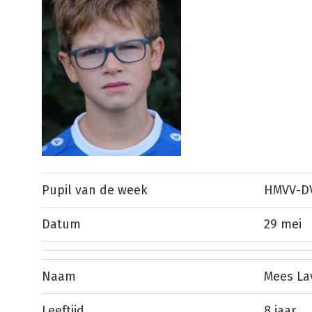
Pupil van de week
HMVV-D
Datum
29 mei
Naam
Mees Lav
Leeftijd
8 jaar