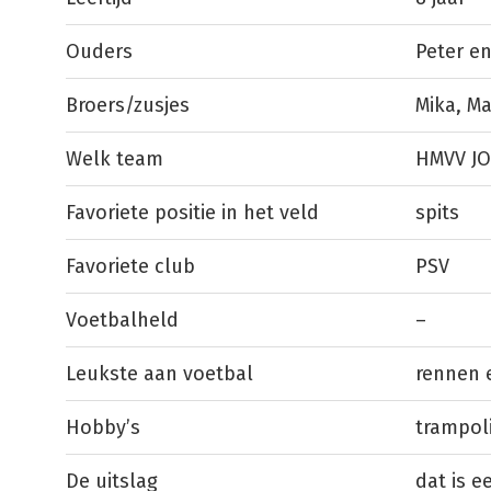
Ouders
Peter e
Broers/zusjes
Mika, M
Welk team
HMVV JO
Favoriete positie in het veld
spits
Favoriete club
PSV
Voetbalheld
–
Leukste aan voetbal
rennen 
Hobby’s
trampol
De uitslag
dat is e