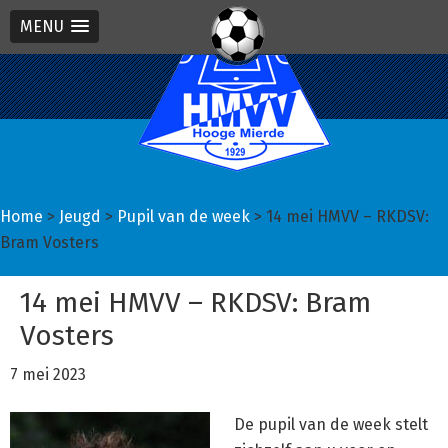
MENU
Spring
Door
Spring
naar
naar
naar
de
de
de
hoofdnavigatie
hoofd
eerste
inhoud
sidebar
Home
>
Jeugd
>
Pupil van de week
> 14 mei HMVV – RKDSV:
Bram Vosters
14 mei HMVV – RKDSV: Bram
Vosters
7 mei 2023
De pupil van de week stelt