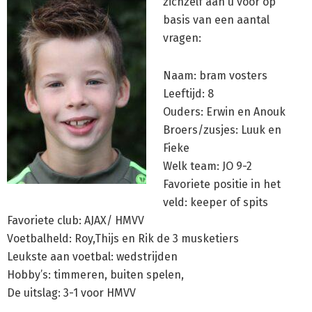
zichzelf aan u voor op
basis van een aantal
vragen:
Naam: bram vosters
Leeftijd: 8
Ouders: Erwin en Anouk
Broers/zusjes: Luuk en
Fieke
Welk team: JO 9-2
Favoriete positie in het
veld: keeper of spits
Favoriete club: AJAX/ HMVV
Voetbalheld: Roy,Thijs en Rik de 3 musketiers
Leukste aan voetbal: wedstrijden
Hobby’s: timmeren, buiten spelen,
De uitslag: 3-1 voor HMVV