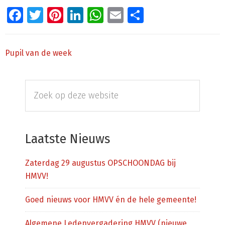
Facebook
Twitter
Pinterest
LinkedIn
WhatsApp
Email
Delen
Pupil van de week
Primaire
Zoek
Sidebar
op
deze
website
Laatste Nieuws
Zaterdag 29 augustus OPSCHOONDAG bij
HMVV!
Goed nieuws voor HMVV én de hele gemeente!
Algemene Ledenvergadering HMVV (nieuwe