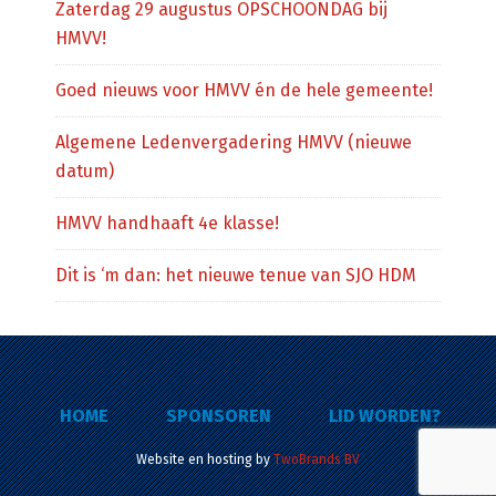
Zaterdag 29 augustus OPSCHOONDAG bij
HMVV!
Goed nieuws voor HMVV én de hele gemeente!
Algemene Ledenvergadering HMVV (nieuwe
datum)
HMVV handhaaft 4e klasse!
Dit is ‘m dan: het nieuwe tenue van SJO HDM
HOME
SPONSOREN
LID WORDEN?
Website en hosting by
TwoBrands BV