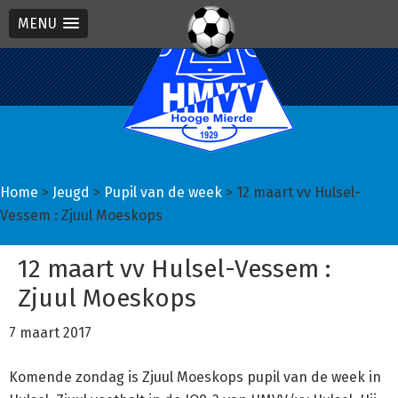
MENU
Spring
Door
Spring
naar
naar
naar
de
de
de
hoofdnavigatie
hoofd
eerste
inhoud
sidebar
Home
>
Jeugd
>
Pupil van de week
> 12 maart vv Hulsel-
Vessem : Zjuul Moeskops
12 maart vv Hulsel-Vessem :
Zjuul Moeskops
7 maart 2017
Komende zondag is Zjuul Moeskops pupil van de week in