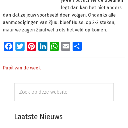
je een bal achter de doelman
legt dan kan het niet anders
dan dat ze jouw voorbeeld doen volgen. Ondanks alle
aanmoedigingen van Zjuul bleef Hulsel op 2-2 steken,
maar we zagen Zjuul wel trots het veld op komen.
Facebook
Twitter
Pinterest
LinkedIn
WhatsApp
Email
Delen
Pupil van de week
Primaire
Zoek
Sidebar
op
deze
website
Laatste Nieuws